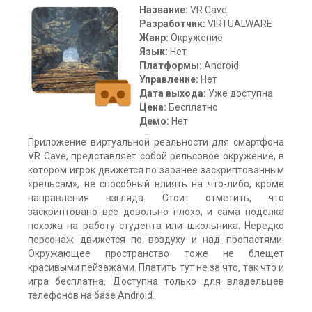
Название:
VR Cave
Разработчик:
VIRTUALWARE
Жанр:
Окружение
Язык:
Нет
Платформы:
Android
Управление:
Нет
Дата выхода:
Уже доступна
Цена:
Бесплатно
Демо:
Нет
Приложение виртуальной реальности для смартфона
VR Cave, представляет собой рельсовое окружение, в
котором игрок движется по заранее заскриптованным
«рельсам», не способный влиять на что-либо, кроме
направления взгляда. Стоит отметить, что
заскриптовано всё довольно плохо, и сама поделка
похожа на работу студента или школьника. Нередко
персонаж движется по воздуху и над пропастями.
Окружающее пространство тоже не блещет
красивыми пейзажами. Платить тут не за что, так что и
игра бесплатна. Доступна только для владельцев
телефонов на базе Android.