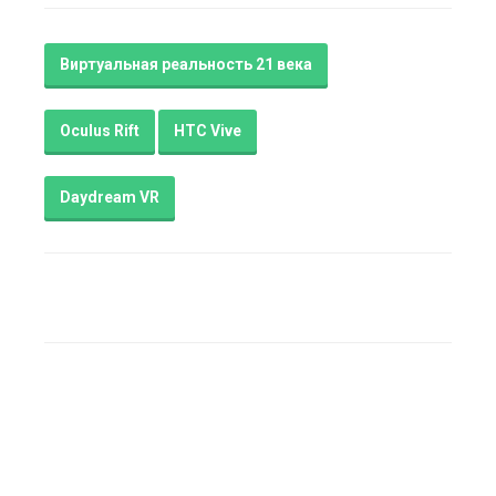
Виртуальная реальность 21 века
Oculus Rift
HTC Vive
Daydream VR