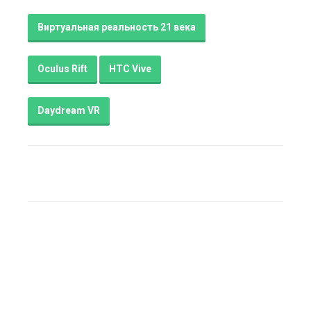
Виртуальная реальность 21 века
Oculus Rift
HTC Vive
Daydream VR