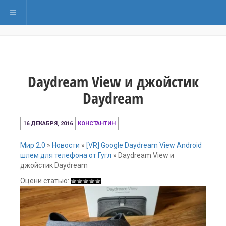
Переключить навигацию
Daydream View и джойстик
Daydream
16
16 ДЕКАБРЯ, 2016
КОНСТАНТИН
декабря,
2016
Мир 2.0
»
Новости
»
[VR] Google Daydream View Android
шлем для телефона от Гугл
»
Daydream View и
джойстик Daydream
Оцени статью: