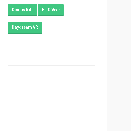
Oculus Rift
HTC Vive
Daydream VR