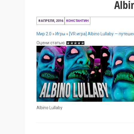
Albi
8
8 АПРЕЛЯ, 2016
КОНСТАНТИН
апреля,
2016
Мир 2.0
»
Игры
»
[VR игра] Albino Lullaby — путе
Оцени статью:
Albino Lullaby