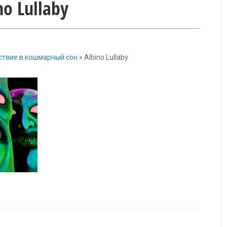
no Lullaby
шествие в кошмарный сон
»
Albino Lullaby