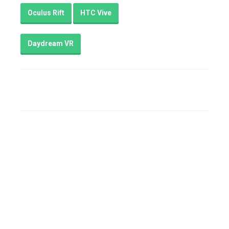
Oculus Rift
HTC Vive
Daydream VR