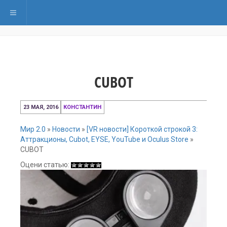
Переключить навигацию
CUBOT
23
23 МАЯ, 2016
КОНСТАНТИН
мая,
2016
Мир 2.0
»
Новости
»
[VR новости] Короткой строкой 3:
Аттракционы, Cubot, EYSE, YouTube и Oculus Store
»
CUBOT
Оцени статью: