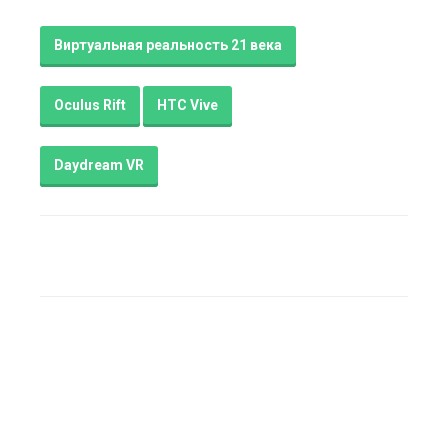
Виртуальная реальность 21 века
Oculus Rift
HTC Vive
Daydream VR