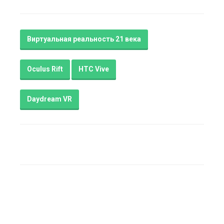
Виртуальная реальность 21 века
Oculus Rift
HTC Vive
Daydream VR