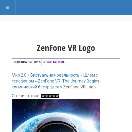
Переключить навигацию
ZenFone VR Logo
8
8 ФЕВРАЛЯ, 2016
КОНСТАНТИН
февраля,
2016
Мир 2.0
»
Виртуальная реальность
»
Шлем с
телефоном
»
ZenFone VR: The Journey Begins —
космический беспредел
»
ZenFone VR Logo
Оцени статью: