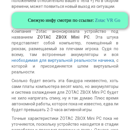
положением относительно вашего тела =) Но в скором
времени, может появиться новый выход из ситуации.
Свежую инфу смотри по ссылке:
Zotac VR Go
Компания Zotac анонсировала устройство под
названием
ZOTAC ZBOX Mini PC
. Эта штука
представляет собой компьютер, помещённый в
рюкзак, размещаемый за плечами игрока. Судя по
всему, там встроенные аккумуляторы и вся
необходимая для виртуальной реальности начинка
, с
которой и присоединяется шлем виртуальной
реальности.
Сколько будет весить эта бандура неизвестно, хоть
сами платы компьютера весят мало, но аккумуляторы
и система охлаждения для ZOTAC ZBOX Mini PC будет
не хило напрягать спину, ну я так думаю. Плюс время
автономной работы, которое пока не известно, едва ли
будет превышать 2-3 часа активной игры.
Точные характеристики ZOTAC ZBOX Mini PC пока не
уточняются, поскольку устройство находится в стадии