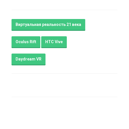
Виртуальная реальность 21 века
Oculus Rift
HTC Vive
Daydream VR