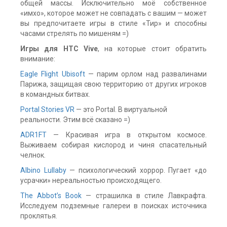
общей массы. Исключительно моё собственное
«имхо», которое может не совпадать с вашим — может
вы предпочитаете игры в стиле «Тир» и способны
часами стрелять по мишеням =)
Игры для HTC Vive
, на которые стоит обратить
внимание:
Eagle Flight Ubisoft
— парим орлом над развалинами
Парижа, защищая свою территорию от других игроков
в командных битвах.
Portal Stories VR
— это Portal. В виртуальной
реальности. Этим всё сказано =)
ADR1FT
— Красивая игра в открытом космосе.
Выживаем собирая кислород и чиня спасательный
челнок.
Albino Lullaby
— психологический хоррор. Пугает «до
усрачки» нереальностью происходящего.
The Abbot’s Book
— страшилка в стиле Лавкрафта.
Исследуем подземные галереи в поисках источника
проклятья.