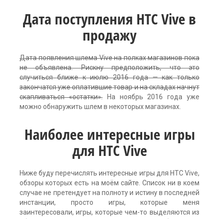
Дата поступления HTC Vive в
продажу
Дата появления шлема Vive на полках магазинов пока
не объявлена. Рискну предположить, что это
случиться ближе к июлю 2016 года — как только
закончатся уже оплатившие товар и на складах начнут
скапливаться «остатки».
На ноябрь 2016 года уже
можно обнаружить шлем в некоторых магазинах.
Наиболее интересные игры
для HTC Vive
Ниже буду перечислять интересные игры для HTC Vive,
обзоры которых есть на моём сайте. Список ни в коем
случае не претендует на полноту и истину в последней
инстанции, просто игры, которые меня
заинтересовали, игры, которые чем-то выделяются из