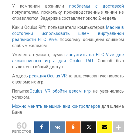
У компании возникли
проблемы с доставкой
покупателям, поскольку производственные линии не
справляются. Задержка составляет около 2 недель.
Как и Oculus Rift, пользователи компьютеров
Mac не в
состоянии использовать шлем виртуальной
реальности HTC Vive
, поскольку оснащены слишком
слабым железом.
Умелец-энтузиаст, сумел
запустить на HTC Vive две
эксклюзивных игры для Oculus Rift
. Способ был
выложен в общий доступ.
А здесь
реакция Oculus VR
на вышеуказанную новость
о взломе их игр.
Попытка
Oculus VR обойти взлом игр
не увенчалась
успехом.
Можно менять внешний вид контроллеров
для шлема
Вайв
60
РЕПОСТОВ