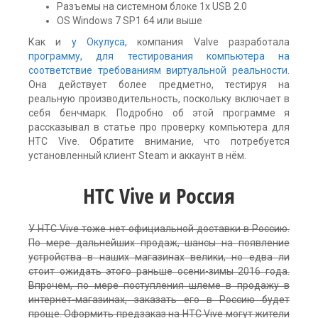
Разъемы на системном блоке 1x USB 2.0
OS Windows 7 SP1 64 или выше
Как и
у Окулуса
, компания Valve разработала
программу, для тестирования компьютера на
соответствие требованиям виртуальной реальности
.
Она действует более предметно, тестируя на
реальную производительность, поскольку включает в
себя бенчмарк. Подробно об этой программе я
рассказывал в статье про проверку компьютера для
HTC Vive. Обратите внимание, что потребуется
установленный клиент Steam и аккаунт в нём.
HTC Vive и Россия
У HTC Vive тоже нет официальной доставки в Россию.
По мере дальнейших продаж, шансы на появление
устройства в наших магазинах велики, но едва ли
стоит ожидать этого раньше осени-зимы 2016 года.
Впрочем, по мере поступления шлеме в продажу в
интернет-магазинах, заказать его в Россию будет
проще. Оформить предзаказ на HTC Vive могут жители