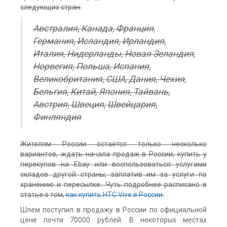
следующих стран:
Австралия, Канада, Франция,
Германия, Исландия, Ирландия,
Италия, Нидерланды, Новая Зеландия,
Норвегия, Польша, Испания,
Великобритания, США, Дания, Чехия,
Бельгия, Китай, Япония, Тайвань,
Австрия, Швеция, Швейцария,
Финляндия
Жителям России остаётся только несколько
вариантов, ждать начала продаж в России, купить у
перекупов на Ebay или воспользоваться услугами
складов другой страны, заплатив им за услуги по
хранению и пересылке. Чуть подробнее расписано в
статье о том,
как купить HTC Vive в России
.
Шлем поступил в продажу в России по официальной
цене почти 70000 рублей. В некоторых местах