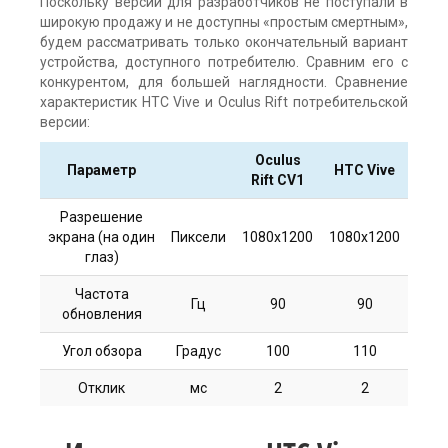
Поскольку версии для разработчиков не поступали в
широкую продажу и не доступны «простым смертным»,
будем рассматривать только окончательный вариант
устройства, доступного потребителю. Сравним его с
конкурентом, для большей наглядности. Сравнение
характеристик HTC Vive и Oculus Rift потребительской
версии:
Oculus
Параметр
HTC Vive
Rift CV1
Разрешение
экрана (на один
Пиксели
1080х1200
1080х1200
глаз)
Частота
Гц
90
90
обновления
Угол обзора
Градус
100
110
Отклик
мс
2
2