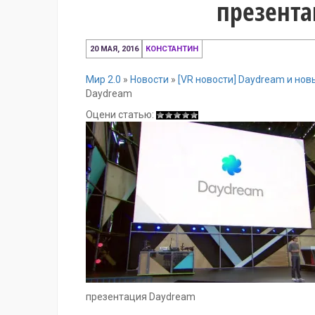
презента
20
20 МАЯ, 2016
КОНСТАНТИН
мая,
2016
Мир 2.0
»
Новости
»
[VR новости] Daydream и нов
Daydream
Оцени статью:
презентация Daydream