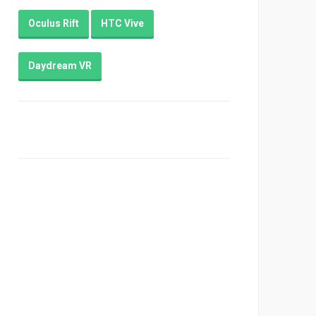
Oculus Rift
HTC Vive
Daydream VR