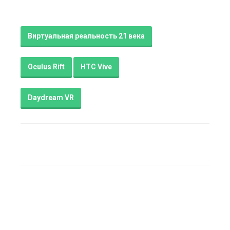
Виртуальная реальность 21 века
Oculus Rift
HTC Vive
Daydream VR