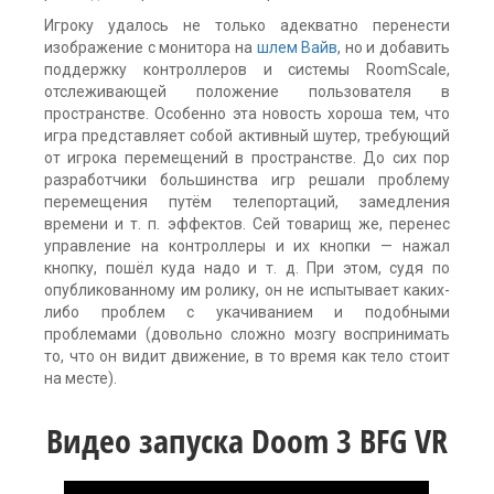
Игроку удалось не только адекватно перенести
изображение с монитора на
шлем Вайв
, но и добавить
поддержку контроллеров и системы RoomScale,
отслеживающей положение пользователя в
пространстве. Особенно эта новость хороша тем, что
игра представляет собой активный шутер, требующий
от игрока перемещений в пространстве. До сих пор
разработчики большинства игр решали проблему
перемещения путём телепортаций, замедления
времени и т. п. эффектов. Сей товарищ же, перенес
управление на контроллеры и их кнопки — нажал
кнопку, пошёл куда надо и т. д. При этом, судя по
опубликованному им ролику, он не испытывает каких-
либо проблем с укачиванием и подобными
проблемами (довольно сложно мозгу воспринимать
то, что он видит движение, в то время как тело стоит
на месте).
Видео запуска Doom 3 BFG VR