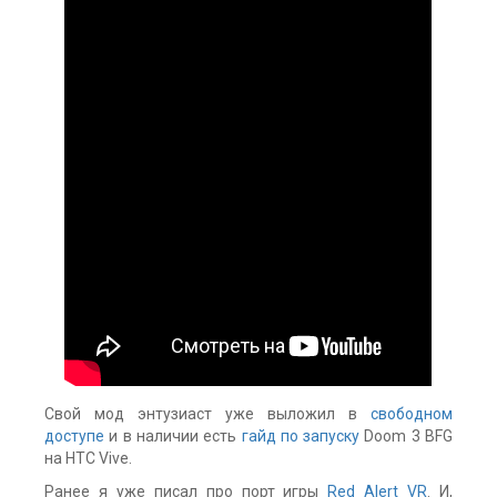
Свой мод энтузиаст уже выложил в
свободном
доступе
и в наличии есть
гайд по запуску
Doom 3 BFG
на HTC Vive.
Ранее я уже писал про порт игры
Red Alert VR
. И,