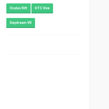
Oculus Rift
HTC Vive
Daydream VR