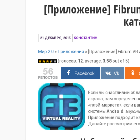
[Приложение] Fibru
кат
15
21 ДЕКАБРЯ, 2015
КОНСТАНТИН
декабря,
2016
Мир 2.0
»
Приложения
»
[Приложение] Fibrum VR 
(голосов:
12
, average:
3,58
out of 5)
56
Facebook
Vk
РЕПОСТОВ
Если вы счастливый обл
экрана, вам определённ
«плэй-маркета», если в
системы
Android
.
Версии
Приложение подходит как
Давайте рассмотрим его