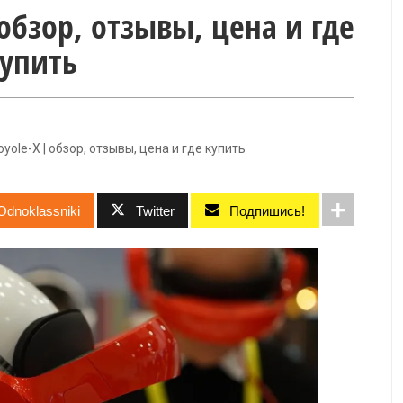
 обзор, отзывы, цена и где
упить
yole-X | обзор, отзывы, цена и где купить
Odnoklassniki
Twitter
Подпишись!