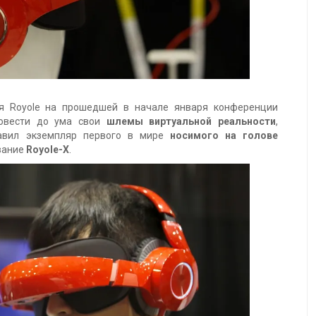
ия Royole на прошедшей в начале января конференции
довести до ума свои
шлемы виртуальной реальности
,
тавил экземпляр первого в мире
носимого на голове
звание
Royole-X
.