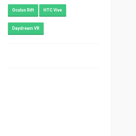
Oculus Rift
HTC Vive
Daydream VR