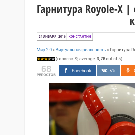
Гарнитура Royole-X |
к
11
24 ЯНВАРЯ, 2016
КОНСТАНТИН
декабря,
2016
Мир 2.0
»
Виртуальная реальность
»
Гарнитура Ro
(голосов:
9
, average:
3,78
out of 5)
68
Facebook
Vk
РЕПОСТОВ