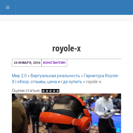
Переключить навигацию
royole-x
24 ЯНВАРЯ, 2016
КОНСТАНТИН
Мир 2.0
»
Виртуальная реальность
»
Гарнитура Royole-
X | обзор, отзывы, цена и где купить
»
royole-x
Оцени статью: