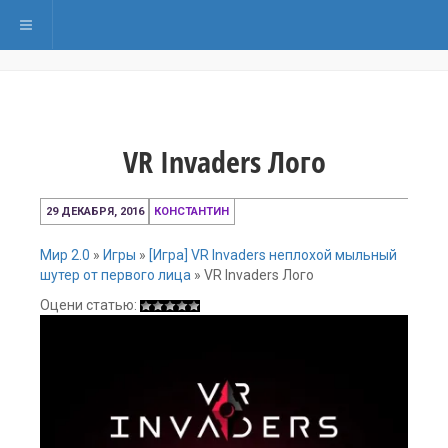
Переключить навигацию
VR Invaders Лого
29
29 ДЕКАБРЯ, 2016
КОНСТАНТИН
декабря,
2016
Мир 2.0
»
Игры
»
[Игра] VR Invaders неплохой мыльный
шутер от первого лица
»
VR Invaders Лого
Оцени статью: