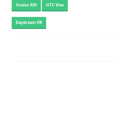
Oculus Rift
HTC Vive
Daydream VR