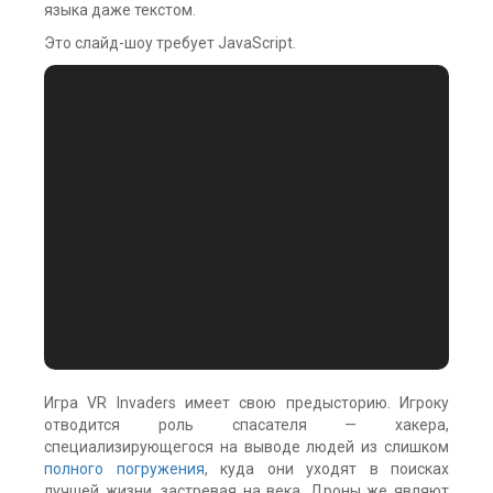
языка даже текстом.
Это слайд-шоу требует JavaScript.
Игра VR Invaders имеет свою предысторию. Игроку
отводится роль спасателя — хакера,
специализирующегося на выводе людей из слишком
полного погружения
, куда они уходят в поисках
лучшей жизни, застревая на века. Дроны же являют