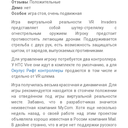
Отзывы
: Положительные
Демо
: нет
Особое
: игра стоя, очень подвижная
Игра виртуальной реальности VR Invaders
представляет собой шутер-стрелялку с
огнестрельным оружием. Игроку предстоит
противостоять летающим дронам. Поддерживается
стрельба с двух рук, есть возможность защищаться
щитом, от зарядов, выпускаемых противниками.
Для управления игроку потребуется два контроллера.
У HTC Vive они идут в комплекте по умолчанию, а для
Окулус Рифт контроллеры
продаются в том числе и
отдельно от VR шлема.
Игра получилась весьма красочная и динамичная. Для
игры рекомендуется находится в стоячем положении
на отведённом под игры виртуальной реальности
месте. Забавно, что в разработчиках значится
неизвестная компания My.Com. Хотя еще несколько
недель назад, о своей работе над этим проектом
объявляла хорошо известная в России компания Mail.
В двойне странно, что в игре нет поддержки русского