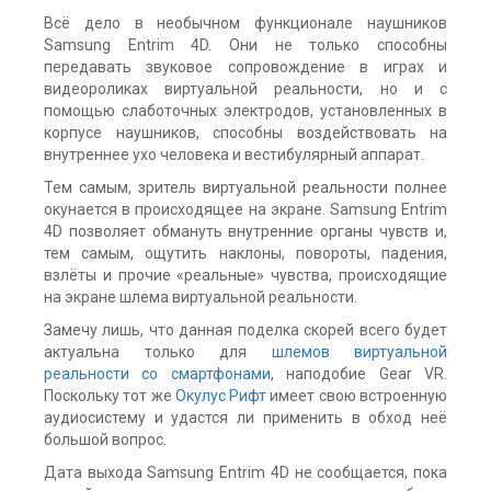
Всё дело в необычном функционале наушников
Samsung Entrim 4D. Они не только способны
передавать звуковое сопровождение в играх и
видеороликах виртуальной реальности, но и с
помощью слаботочных электродов, установленных в
корпусе наушников, способны воздействовать на
внутреннее ухо человека и вестибулярный аппарат.
Тем самым, зритель виртуальной реальности полнее
окунается в происходящее на экране. Samsung Entrim
4D позволяет обмануть внутренние органы чувств и,
тем самым, ощутить наклоны, повороты, падения,
взлёты и прочие «реальные» чувства, происходящие
на экране шлема виртуальной реальности.
Замечу лишь, что данная поделка скорей всего будет
актуальна только для
шлемов виртуальной
реальности со смартфонами
, наподобие Gear VR.
Поскольку тот же
Окулус Рифт
имеет свою встроенную
аудиосистему и удастся ли применить в обход неё
большой вопрос.
Дата выхода Samsung Entrim 4D не сообщается, пока