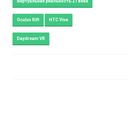
Виртуальная реальность 21 века
Oculus Rift
HTC Vive
Daydream VR