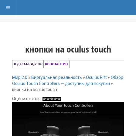
Переключить навигацию
кнопки на oculus touch
8
8 ДЕКАБРЯ, 2016
КОНСТАНТИН
декабря,
2016
Мир 2.0
»
Виртуальная реальность
»
Oculus Rift
»
Обзор
Oculus Touch Controllers — доступны для покупки
»
кнопки на oculus touch
Оцени статью: