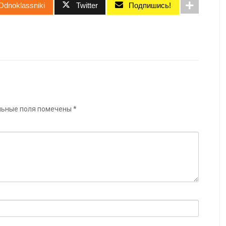
Odnoklassniki
Twitter
Подпишись!
льные поля помечены
*