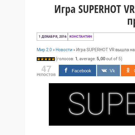
Игра SUPERHOT V
п
1
1 ДЕКАБРЯ, 2016
КОНСТАНТИН
декабря,
2016
Мир 2.0
»
Новости
»
Игра SUPERHOT VR вышла н
(голосов:
1
, average:
5,00
out of 5)
47
Facebook
Vk
РЕПОСТОВ