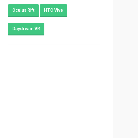
Oculus Rift
HTC Vive
Daydream VR