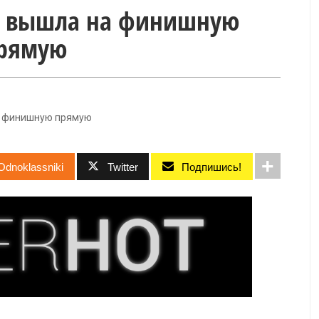
R вышла на финишную
рямую
а финишную прямую
Odnoklassniki
Twitter
Подпишись!