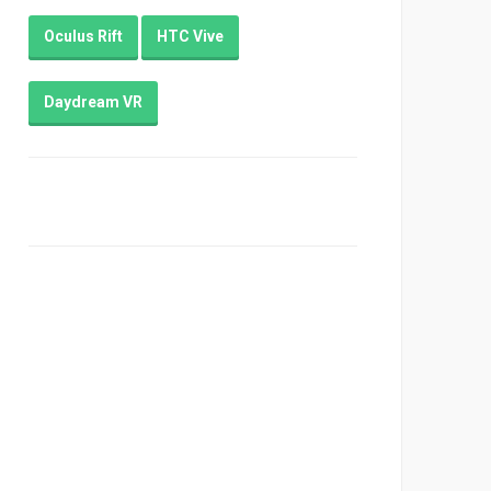
Oculus Rift
HTC Vive
Daydream VR