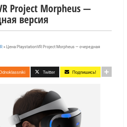
VR Project Morpheus —
ная версия
VR
»
Цена PlaystationVR Project Morpheus — очередная
Odnoklassniki
Twitter
Подпишись!