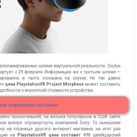
азрекламированных шлема виртуальной реальности.
Oculus
артует с 29 февраля. Информация же о третьем шлеме —
рованно и часто основана на слухах. Не так давно
что
цена PlaystationVR Project Morpheus
может
составить
одробности о вероятной стоимости устройства.
ьную информацию по ссылке
айно проскочившей, на весьма популярном в США сайте
ыли вскоре опровергнуты компанией Sony. То нынешняя
ана на странице другого интернет магазина, на этот раз
ации на
PlaystationVR цена составит
498 швейцарский