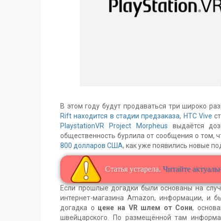
В этом году будут продаваться три широко р
Rift находится в стадии предзаказа
,
HTC Vive
ст
PlaystationVR Project Morpheus
выдаётся дози
общественность бурлила от сообщения о том, 
800 долларов США
, как уже появились новые п
Статья устарела.
Читайте актуал
Если прошлые догадки были основаны на случ
интернет-магазина Amazon, информации, и б
догадка о
цене на VR шлем от Сони
, основ
швейцарского. По размещённой там информ