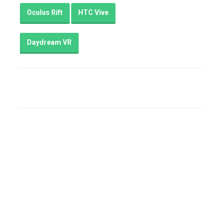
Oculus Rift
HTC Vive
Daydream VR