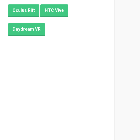
Oculus Rift
HTC Vive
Daydream VR