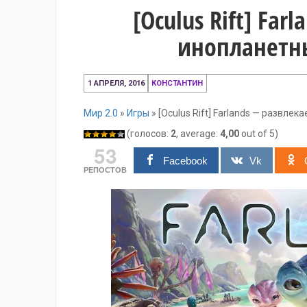
[Oculus Rift] Far
инопланетн
1
1 АПРЕЛЯ, 2016
КОНСТАНТИН
апреля,
2016
Мир 2.0
»
Игры
»
[Oculus Rift] Farlands — развл
(голосов:
2
, average:
4,00
out of 5)
53
Facebook
Vk
РЕПОСТОВ