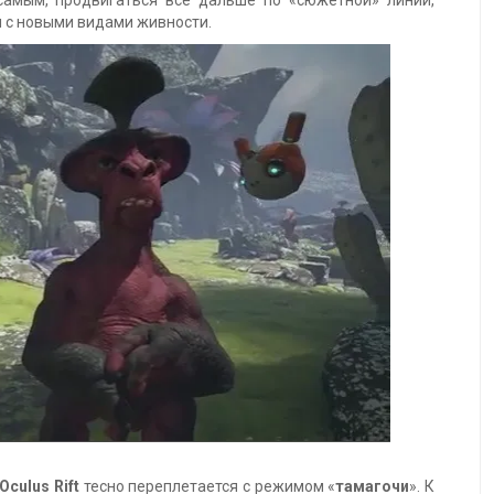
самым, продвигаться всё дальше по «сюжетной» линии,
 с новыми видами живности.
Oculus Rift
тесно переплетается с режимом «
тамагочи
». К