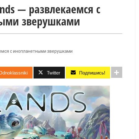
lands — развлекаемся с
ыми зверушками
екаемся с инопланетными зверушками
Odnoklassniki
Twitter
Подпишись!