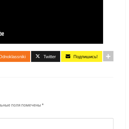
Odnoklassniki
Twitter
Подпишись!
льные поля помечены
*