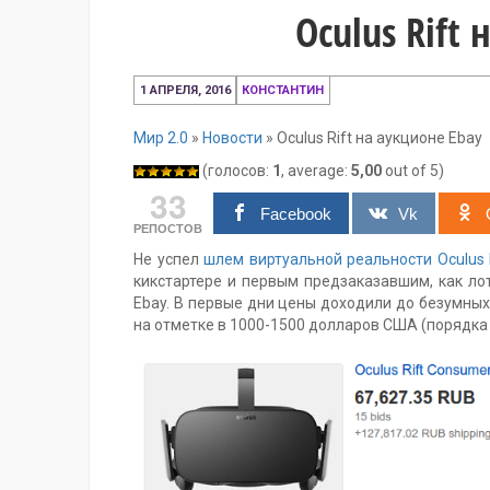
Oculus Rift
11
1 АПРЕЛЯ, 2016
КОНСТАНТИН
декабря,
2016
Мир 2.0
»
Новости
»
Oculus Rift на аукционе Ebay
(голосов:
1
, average:
5,00
out of 5)
33
Facebook
Vk
РЕПОСТОВ
Не успел
шлем виртуальной реальности Oculus 
кикстартере и первым предзаказавшим, как ло
Ebay. В первые дни цены доходили до безумны
на отметке в 1000-1500 долларов США (порядка 