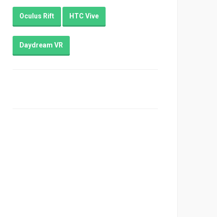
Oculus Rift
HTC Vive
Daydream VR