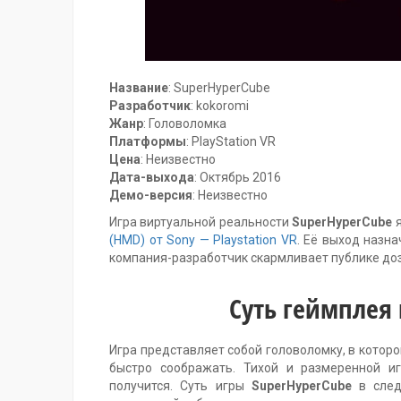
Название
: SuperHyperCube
Разработчик
: kokoromi
Жанр
: Головоломка
Платформы
: PlayStation VR
Цена
: Неизвестно
Дата-выхода
: Октябрь 2016
Демо-версия
: Неизвестно
Игра виртуальной реальности
SuperHyperCube
я
(HMD) от Sony — Playstation VR
. Её выход назн
компания-разработчик скармливает публике д
Суть геймплея 
Игра представляет собой головоломку, в котор
быстро соображать. Тихой и размеренной иг
получится. Суть игры
SuperHyperCube
в след