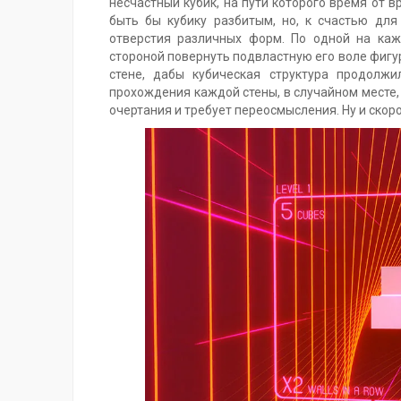
несчастный кубик, на пути которого время от 
быть бы кубику разбитым, но, к счастью для 
отверстия различных форм. По одной на кажд
стороной повернуть подвластную его воле фигур
стене, дабы кубическая структура продолжи
прохождения каждой стены, в случайном месте, 
очертания и требует переосмысления. Ну и скоро